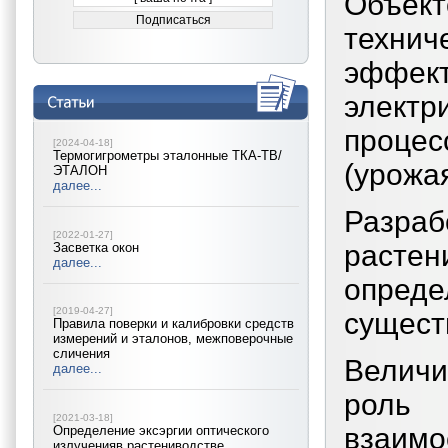
Объек
техни
эффект
элект
процес
[2024-04-18]
Термогигрометры эталонные ТКА-ТВ/
(урожа
ЭТАЛОН
далее...
Разра
[2022-01-27]
расте
Засветка окон
далее...
опреде
[2019-04-27]
сущест
Правила поверки и калибровки средств
измерений и эталонов, межповерочные
сличения
Величи
далее...
роль 
[2021-03-18]
взаим
Определение эксэргии оптического
излученияв растениводстве