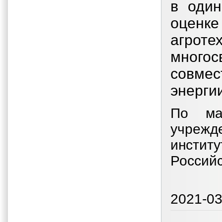
в один
оценк
агрот
много
совме
энерги
По ма
учрежд
институ
Российс
2021-03