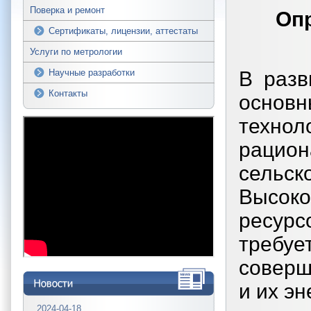
Поверка и ремонт
Опр
Сертификаты, лицензии, аттестаты
Услуги по метрологии
В разв
Научные разработки
Контакты
основ
техно
рацион
сель
Высоко
ресур
требуе
соверш
и их эн
2024-04-18