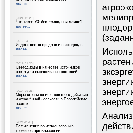
далее...
агроэ
мелио
[2020-12-29]
Что такое УФ бактерицидная лампа?
плодор
далее...
(задан
[2017-04-12]
Индекс цветопередачи и светодиоды
Испо
далее...
расте
[2019-01-20]
Светодиоды в качестве источников
эксэрг
света для выращивания растений
далее...
энерги
энер
[2014-08-21]
Меры ограничения слепящего действия
и отражённой блёскости в Европейских
энерго
нормах
далее...
Анализ
[2022-11-11]
дейст
Разъяснения по использованию
терминов при измерении