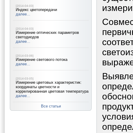
измери
[2014-04-03]
Индекс цветопередачи
далее...
Совме
[2014-04-03]
первич
Измерение оптических параметров
светодиодов
соот
далее...
светои
[2014-03-06]
выраже
Измерение светового потока
далее...
Выявл
[2014-03-05]
Измерение цветовых характеристик:
опред
координаты цветности и
коррелированная цветовая температура
обосно
далее...
продук
Все статьи
услов
опреде