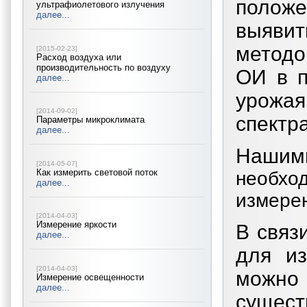
положе
ультрафиолетового излучения
далее...
выяви
методо
[2015-02-23]
Расход воздуха или
производительность по воздуху
ОИ в п
далее...
урожа
[2014-09-02]
спектр
Параметры микроклимата
далее...
Наши
[2014-05-07]
Как измерить световой поток
необхо
далее...
измерен
[2014-04-03]
Измерение яркости
В связ
далее...
для и
[2014-04-03]
можно
Измерение освещенности
далее...
суще